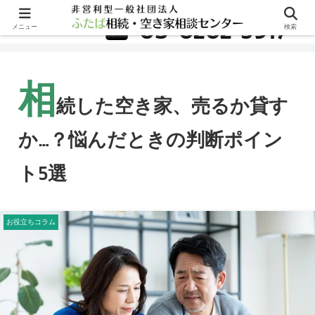
無料相談はこちら
03-6262-5917
メニュー
検索
相
続した空き家、売るか貸す
か…？悩んだときの判断ポイン
ト5選
お役立ちコラム