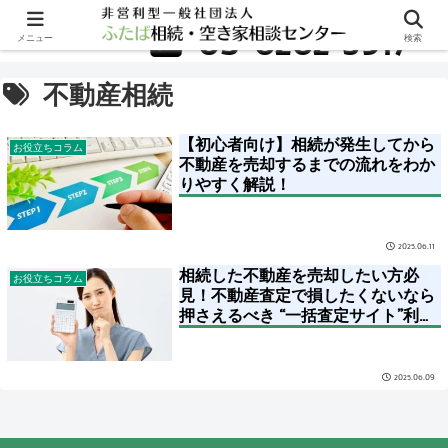
無料相談はこちら
03-6262-5917
メニュー
検索
不動産相続
【初心者向け】相続が発生してから
お役立ちコラム
不動産を売却するまでの流れをわか
りやすく解説！
2025.06.11
相続した不動産を売却したい方必
お役立ちコラム
見！不動産査定で損したくないなら
押さえるべき “一括査定サイト”利用
時の注意点
2025.06.09